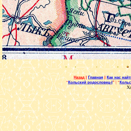
Назад
|
Главная
|
Как нас найт
|
"
Кольский родословец-I
"
"
Кольс
Х