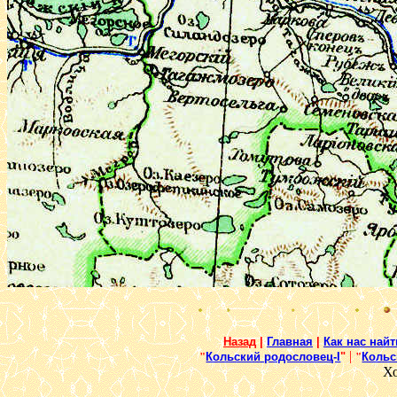
Назад
|
Главная
|
Как нас найт
|
"
Кольский родословец-I
"
"
Кольс
Х