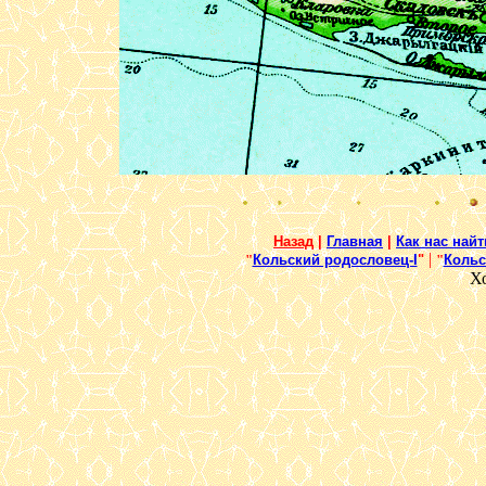
Назад
|
Главная
|
Как нас найт
|
"
Кольский родословец-I
"
"
Кольс
Х