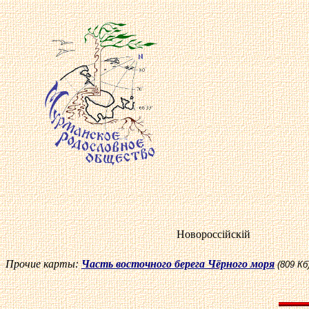
Новоросс
i
йск
i
й
Прочие карты:
Часть восточного берега Чёрного моря
(809 Кб