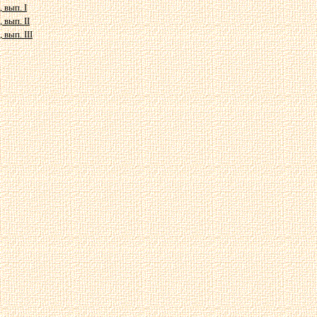
 вып. I
 вып. II
 вып. III