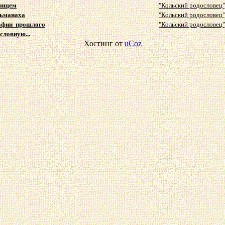
 ищем
"Кольский родословец",
льманаха
"Кольский родословец",
афии прошлого
"Кольский родословец",
словную...
Хостинг от
uCoz