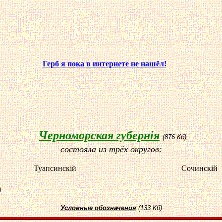
Герб я пока в интернете не нашёл!
Черноморская губерн
i
я
(876 Кб)
состояла из трёх округов:
Туапсинск
i
й
Сочинск
i
й
)
Условные обозначения
(133 Кб)