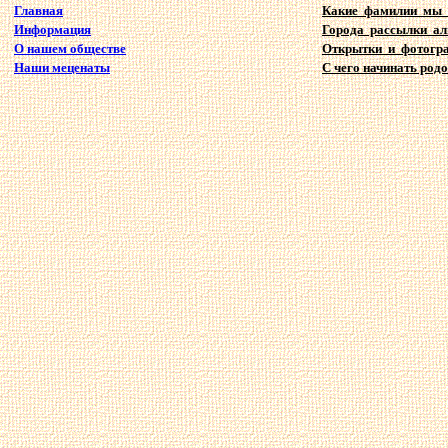
Главная
Какие фамилии мы
Информация
Города рассылки а
О нашем обществе
Открытки и фотогр
Наши меценаты
С чего начинать родо