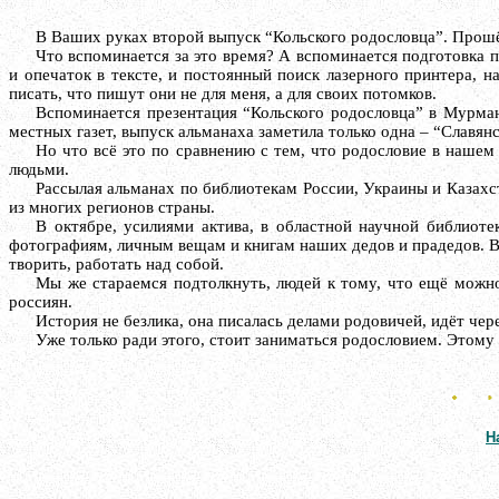
В Ваших руках второй выпуск “Кольского родословца”. Прошё
Что вспоминается за это время? А вспоминается подготовка п
и опечаток в тексте, и постоянный поиск лазерного принтера, 
писать, что пишут они не для меня, а для своих потомков.
Вспоминается презентация “Кольского родословца” в Мурманс
местных газет, выпуск альманаха заметила только одна – “Славянс
Но что всё это по сравнению с тем, что родословие в нашем
людьми.
Рассылая альманах по библиотекам России, Украины и Казахст
из многих регионов страны.
В октябре, усилиями актива, в областной научной библиот
фотографиям, личным вещам и книгам наших дедов и прадедов. Вы
творить, работать над собой.
Мы же стараемся подтолкнуть, людей к тому, что ещё можно 
россиян.
История не безлика, она писалась делами родовичей, идёт чере
Уже только ради этого, стоит заниматься родословием. Этому
Н