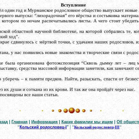
Вступление
л один год и Мурманское родословное общество выпускает новые 
ервого выпуска: “лихорадочная” его вёрстка и состыковка материа
на котором по ночам распечатывались листы. А чего стоит убедит
кой областной научной библиотеке, на которой собрались те, ко
кий ход”.
 крае сдвинулось с мёртвой точки, с удачами наших родословов, 
ана, у нас появились новые знакомства и творческие связи с родо
еке была организована фотоэкспозиция “Сквозь дымку лет – ли
ставку, средства массовой информации заметили, как замечают сей
уберечь – к памяти предков. Найти, разыскать, спасти от безве
з их души и соткана из их крови. И так же она пройдёт через нас.
 посвящены все наши статьи.
азад
|
Главная
|
Информация
|
Какие фамилии мы ищем
|
Об общест
|
"
Кольский родословец-I
"
"
Кольский родословец-III
"