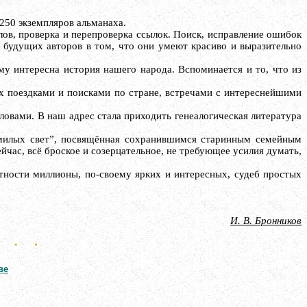
250 экземпляров альманаха.
лов, проверка и перепроверка ссылок. Поиск, исправление ошибок
ь будущих авторов в том, что они умеют красиво и выразительно
му интересна история нашего народа. Вспоминается и то, что из
их поездками и поисками по стране, встречами с интереснейшими
словами. В наш адрес стала приходить генеалогическая литература
ц милых свет”, посвящённая сохранившимся старинным семейным
час, всё броское и созерцательное, не требующее усилия думать,
стности миллионы, по-своему ярких и интересных, судеб простых
И. В. Бронников
ве