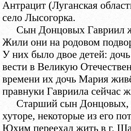
Антрацит (Луганская область
село Лысогорка.
Сын Донцовых Гавриил ж
Жили они на родовом подво
У них было двое детей: доч
вести в Великую Отечестве
времени их дочь Мария живё
правнуки Гавриила сейчас ж
Старший сын Донцовых, К
хуторе, некоторые из его по
Юхим переехал жить в г. Ша