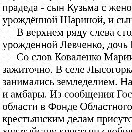
прадеда - сын Кузьма с жен
урождённой Шариной, и сы
В верхнем ряду слева ст
урожденной Левченко, дочь 
Со слов Коваленко Мари
зажиточно. В селе Лысогорк
занимались земледелием. На
и амбары. Из сообщения Гос
области в Фонде Областного
крестьянским делам присутс
ходатайству крестьян слобо