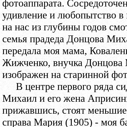
фотоаппарата. Сосредоточен
удивление и любопытство в 
на нас из глубины годов см
семья прадеда Донцова Мих
передала моя мама, Ковале
Жижченко, внучка Донцова М.
изображен на старинной фо
В центре первого ряда с
Михаил и его жена Априсинь
прижавшись, стоят меньшие 
справа Мария (1905) - моя 