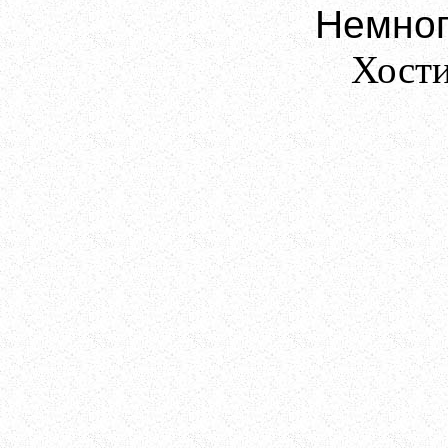
Немног
Хост