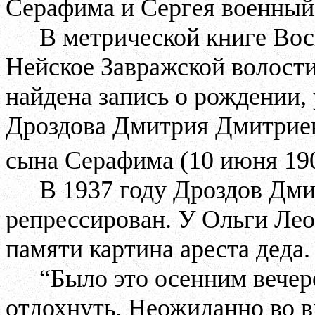
Серафима и Сергея военный 
В метрической книге Вос
Нейское Завражской волости
найдена запись о рождении,
Дроздова Дмитрия Дмитриев
сына Серафима (10 июня 190
В 1937 году Дроздов Дм
репрессирован. У Ольги Лео
памяти картина ареста деда.
“Было это осенним вечер
отдохнуть. Неожиданно во в