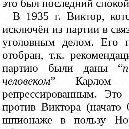
это был последний спокой
В 1935 г. Виктор, ко
исключён из партии в свя
уголовным делом. Его 
отобран, т.к. рекоменда
партию были даны “
п
человеком
” Карлом Не
репрессированным. Это
против Виктора (начато 0
шпионаже в пользу Но