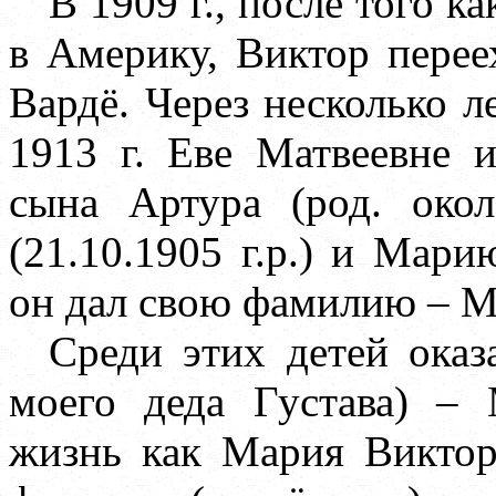
В 1909 г., после того к
в Америку, Виктор перее
Вардё. Через несколько л
1913 г. Еве Матвеевне 
сына Артура (род. око
(21.10.1905 г.р.) и Мари
он дал свою фамилию – М
Среди этих детей оказ
моего деда Густава) –
жизнь как Мария Виктор