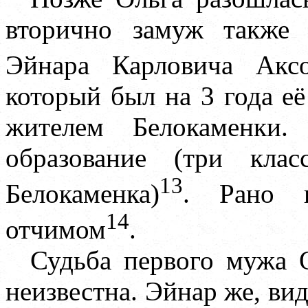
вторично замуж также 
Эйнара Карловича Аксо
который был на 3 года е
жителем Белокаменки
образование (три кла
13
Белокаменка)
. Рано п
14
отчимом
.
Судьба первого мужа 
неизвестна. Эйнар же, ви