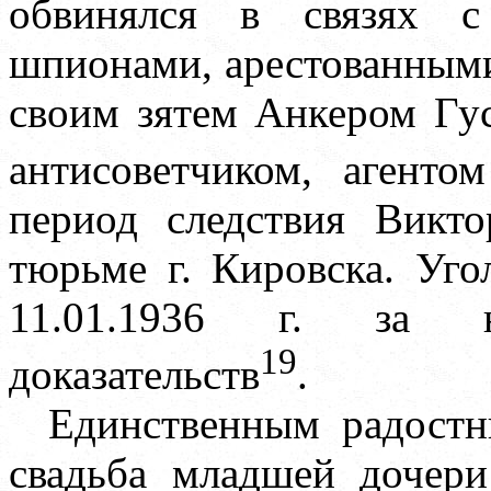
обвинялся в связях 
шпионами, арестованными в
своим зятем Анкером Гу
антисоветчиком, агенто
период следствия Викт
тюрьме г. Кировска. Уг
11.01.1936 г. за не
19
доказательств
.
Единственным радостн
свадьба младшей дочер