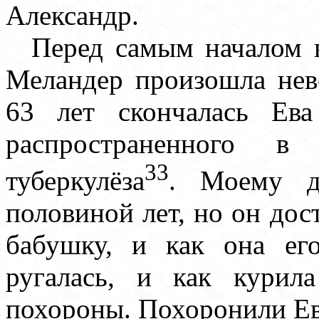
Александр.
Перед самым началом в
Меландер произошла нево
63 лет скончалась Ев
распространенного 
33
туберкулёза
. Моему д
половиной лет, но он до
бабушку, и как она ег
ругалась, и как курил
похороны. Похоронили Ев