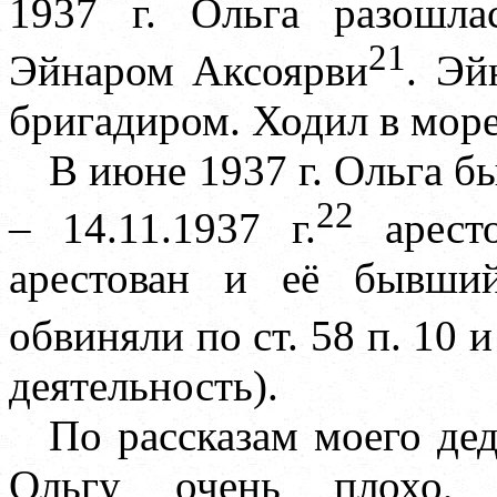
1937 г. Ольга разошл
21
Эйнаром Аксоярви
. Эй
бригадиром. Ходил в мор
В июне 1937 г. Ольга бы
22
– 14.11.1937 г.
аресто
арестован и её бывши
обвиняли по ст. 58 п. 10 
деятельность).
По рассказам моего де
Ольгу очень плохо, 