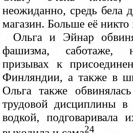
неожиданно, средь бела д
магазин. Больше её никто 
Ольга и Эйнар обвиня
фашизма, саботаже, н
призывах к присоедине
Финляндии, а также в ш
Ольга также обвинялась
трудовой дисциплины в 
водкой, подговаривала 
24
выходила и сама
.