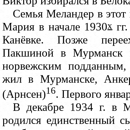
Виктор избирался в Белок
Семья Меландер в этот
х
Мария в начале 1930
гг.
Канёвке. Позже перее
Пакшиной в Мурманск и
норвежским подданным,
жил в Мурманске, Анке
16
(Арнсен)
. Первого янва
В декабре 1934 г. в 
родился единственный с