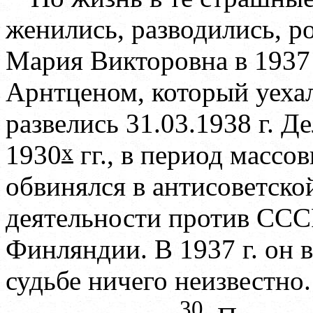
женились, разводились, р
Мария Викторовна в
1937
Арнтценом, который уеха
развелись 31.03.1938 г. Де
х
1930
гг., в период массо
обвинялся в антисоветско
деятельности против ССС
Финляндии. В 1937 г. он в
судьбе ничего неизвестно
30