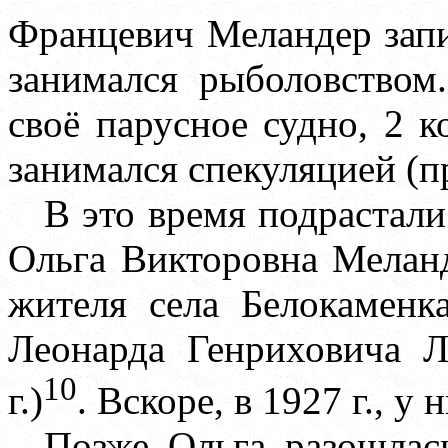
Францевич Меландер запи
занимался рыболовство
своё парусное судно, 2 к
занимался спекуляцией (п
В это время подрастали
Ольга Викторовна Мелан
жителя села Белокаменк
Леонарда Генриховича Л
10
г.)
. Вскоре, в 1927 г., у
Позже Ольга разошлас