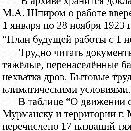
В архиве хранится докл
М.А. Шпиром о работе ввере
1 января по 28 ноября 1923 
“План будущей работы с 1 н
Трудно читать документ
тяжёлые, перенаселённые ба
нехватка дров. Бытовые тру
климатическими условиями.
В таблице “О движении о
Мурманску и территории г. 
перечислено 17 названий тя