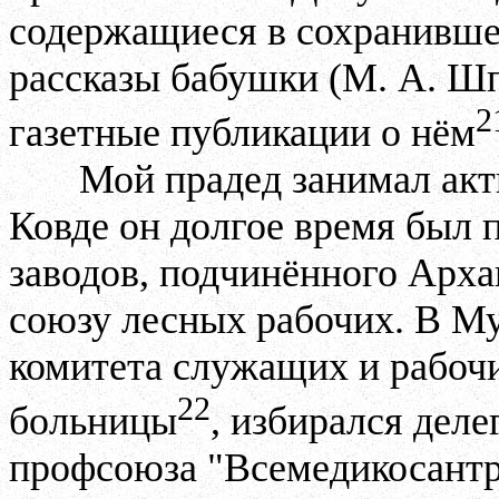
содержащиеся в сохранивше
рассказы бабушки (М. А. Шп
2
газетные публикации о нём
Мой прадед занимал ак
Ковде он долгое время был 
заводов, подчинённого Арх
союзу лесных рабочих. В М
комитета служащих и рабоч
22
больницы
, избирался дел
профсоюза "Всемедикосантр