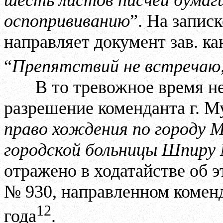
шесть листов писчей бумаг
оспопрививанию
”. На запис
направляет документ зав. ка
“
Препятствий не встречаю,
В то тревожное время н
разрешение коменданта г. М
право хождения по городу М
городской больницы Шпиру 
отражено в ходатайстве об 
№ 930, направленном коменд
12
года
.