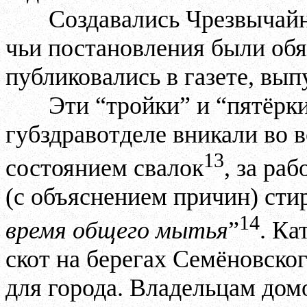
Создавались Чрезвычайн
чьи постановления были обя
публиковались в газете, вып
Эти “тройки” и “пятёрк
губздравотделе вникали во 
13
состоянием свалок
, за ра
(с объяснением причин) сти
14
время общего мытья
”
. Ка
скот на берегах Семёновског
для города. Владельцам дом