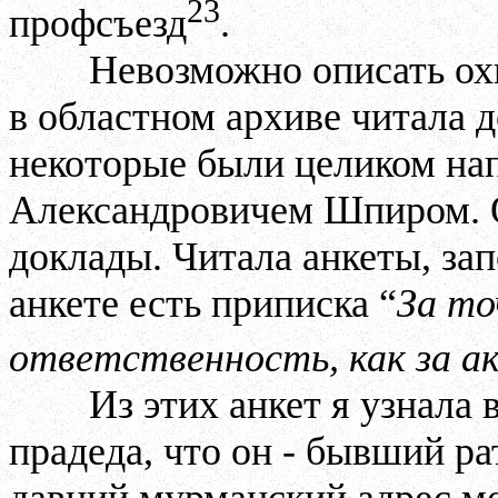
23
профсъезд
.
Невозможно описать охв
в областном архиве читала 
некоторые были целиком н
Александровичем Шпиром. О
доклады. Читала анкеты, за
анкете есть приписка “
За то
ответственность, как за а
Из этих анкет я узнала
прадеда, что он - бывший ра
давний мурманский адрес мо