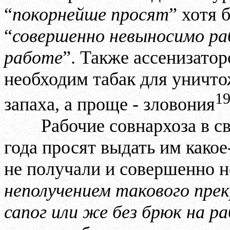
“
покорнейше просят
” хотя 
“
совершенно невыносимо ра
работе
”. Также ассенизатор
необходим табак для уничто
1
запаха, а проще - зловония
Рабочие совнархоза в с
года просят выдать им какое
не получали и совершенно н
неполучением такового пре
сапог или же без брюк на р