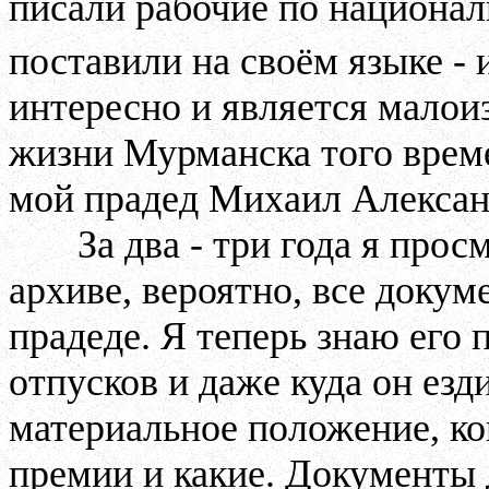
писали рабочие по национал
поставили на своём языке -
интересно и является мало
жизни Мурманска того време
мой прадед Михаил Алекса
За два - три года я про
архиве, вероятно, все докум
прадеде. Я теперь знаю его 
отпусков и даже куда он езди
материальное положение, ког
премии и какие. Документы 