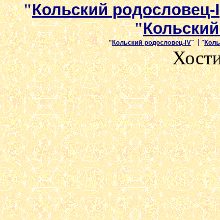
"
Кольский родословец-I
"
Кольский 
|
"
Кольский родословец-IV
"
"
Коль
Хост